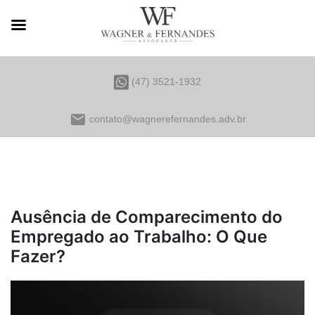
(47) 3521-1932
email
contato@wagnerefernandes.adv.br
Ausência de Comparecimento do
Empregado ao Trabalho: O Que
Fazer?