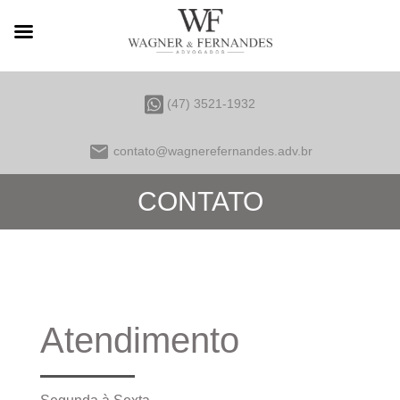
(47) 3521-1932
email
contato@wagnerefernandes.adv.br
CONTATO
Atendimento