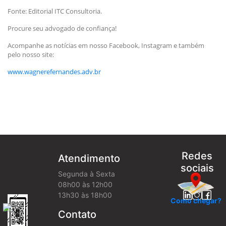
Fonte: Editorial ITC Consultoria.
Procure seu advogado de confiança!
Acompanhe as notícias em nosso Facebook, Instagram e também
pelo nosso site:
www.wagnerefernandes.adv.br
Redes
Atendimento
sociais
Segunda à Sexta
08h00 às 12h00
13h30 às 18h00
Como chegar?
Contato