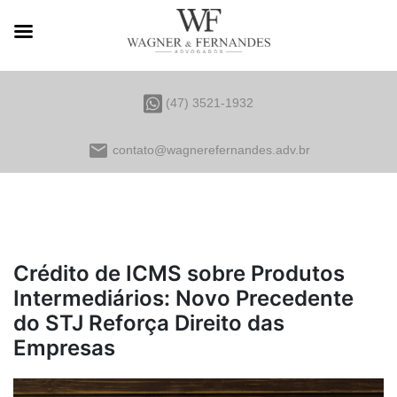
(47) 3521-1932
email
contato@wagnerefernandes.adv.br
Crédito de ICMS sobre Produtos
Intermediários: Novo Precedente
do STJ Reforça Direito das
Empresas