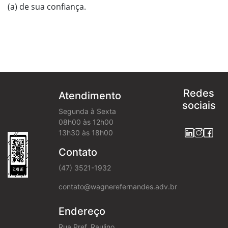
(a) de sua confiança.
Redes
Atendimento
sociais
Segunda à Sexta
08h00 às 12h00
13h30 às 18h00
Contato
(47) 3521-1932
contato@wagnerefernandes.adv.br
Endereço
Rua Pref. Raulino