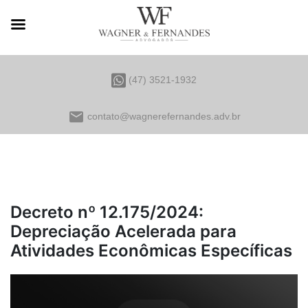
(47) 3521-1932
email
contato@wagnerefernandes.adv.br
Decreto nº 12.175/2024:
Depreciação Acelerada para
Atividades Econômicas Específicas