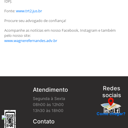
IDPJ.
Fonte:
www.trt2.jus.br
Procure seu advogado de confiança!
Acompanhe as notícias em nosso Facebook, Instagram e também
pelo nosso site:
www.wagnerefernandes.adv.br
Redes
Atendimento
sociais
Segunda à Sexta
08h00 às 12h00
13h30 às 18h00
Como chegar?
Contato