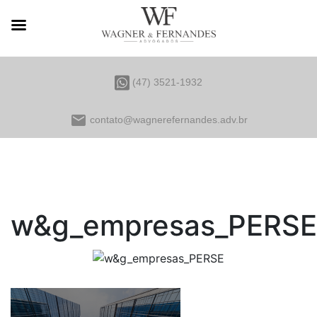
(47) 3521-1932
email
contato@wagnerefernandes.adv.br
w&g_empresas_PERSE