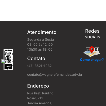
Redes
Atendimento
sociais
Segunda à Sexta
08h00 às 12h00
13h30 às 18h00
Contato
Como chegar?
(47) 3521-1932
contato@wagnerefernandes.adv.br
Endereço
Rua Pref. Raulino
Rosar, 213
Jardim América,