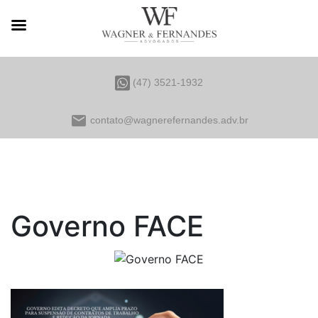
(47) 3521-1932
email
contato@wagnerefernandes.adv.br
Governo FACE