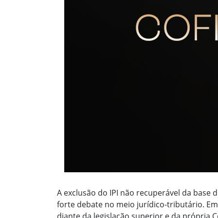
A exclusão do IPI não recuperável da base d
forte debate no meio jurídico-tributário. E
diante da legislação superior e da própria C