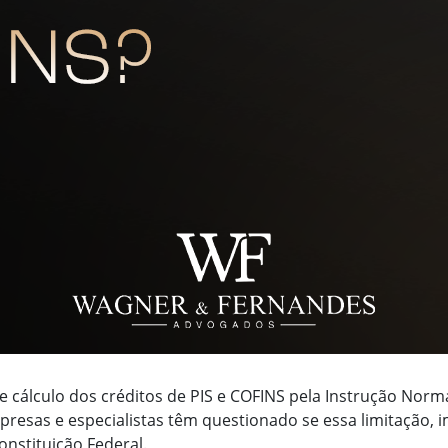
e cálculo dos créditos de PIS e COFINS pela Instrução Norm
mpresas e especialistas têm questionado se essa limitação, 
onstituição Federal.