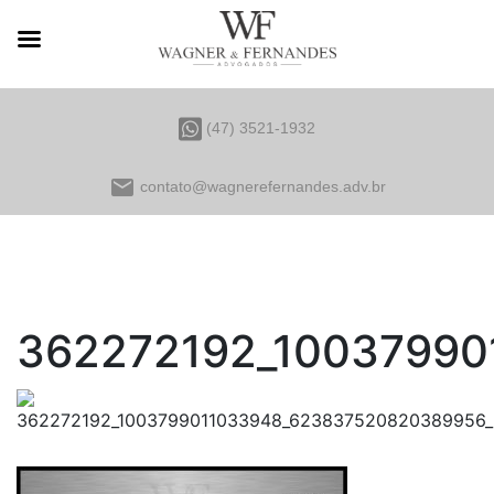
(47) 3521-1932
email
contato@wagnerefernandes.adv.br
362272192_1003799