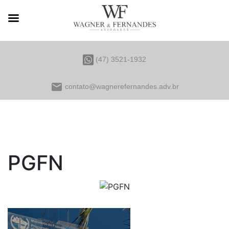
(47) 3521-1932
email
contato@wagnerefernandes.adv.br
PGFN