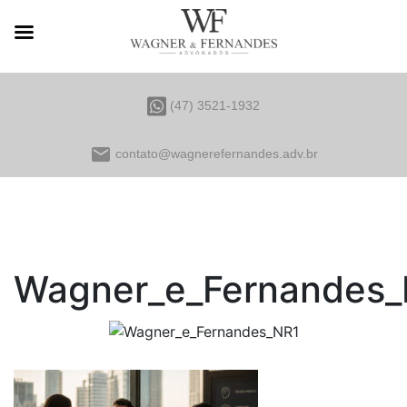
(47) 3521-1932
email
contato@wagnerefernandes.adv.br
Wagner_e_Fernandes