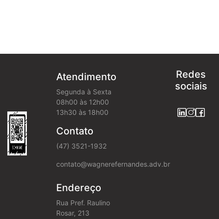
Redes
Atendimento
sociais
Segunda à Sexta
08h00 às 12h00
13h30 às 18h00
Contato
(47) 3521-1932
contato@wagnerefernandes.adv.br
Endereço
Rua Pref. Raulino
Rosar, 213