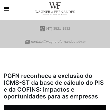
(47) 3521-1932
email
contato@wagnerefernandes.adv.br
PGFN reconhece a exclusão do
ICMS-ST da base de cálculo do PIS
e da COFINS: impactos e
oportunidades para as empresas