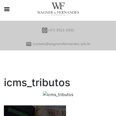
(47) 3521-1932
email
contato@wagnerefernandes.adv.br
icms_tributos