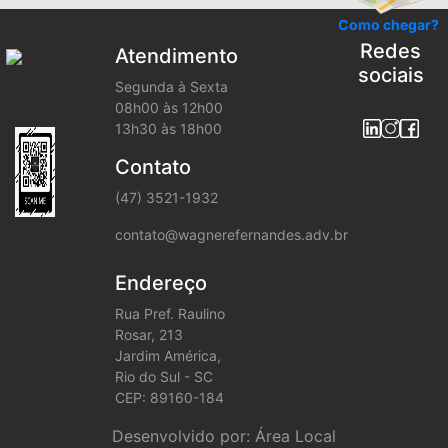
Como chegar?
Redes
Atendimento
sociais
Segunda à Sexta
08h00 às 12h00
13h30 às 18h00
Contato
(47) 3521-1932
contato@wagnerefernandes.adv.br
Endereço
Rua Pref. Raulino
Rosar, 213
Jardim América,
Rio do Sul - SC
CEP: 89160-184
Desenvolvido por: Área Local