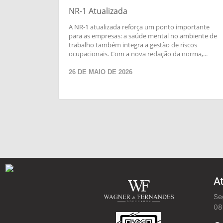
NR-1 Atualizada
A NR-1 atualizada reforça um ponto importante
para as empresas: a saúde mental no ambiente de
trabalho também integra a gestão de riscos
ocupacionais. Com a nova redação da norma,...
26 DE MAIO DE 2026
A
Se
08