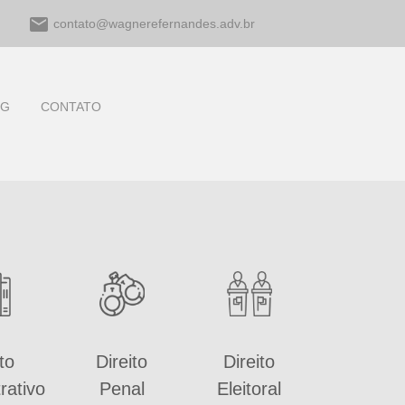
email
contato@wagnerefernandes.adv.br
OG
CONTATO
to
Direito
Direito
rativo
Penal
Eleitoral