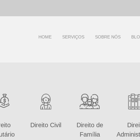
HOME
SERVIÇOS
SOBRE NÓS
BL
reito
Direito Civil
Direito de
Direi
utário
Família
Administ