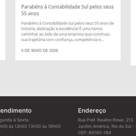
Parabéns à Contabilidade Sul pelos seus
55 anos
Parabéns à Contabilidade Sul pelos seus 55 anos de
história, dedicação e excelência! É uma honra
caminhar ao lado de uma empresa que construiu
sua trajetória com confiança, competência e...
6 DE MAIO DE 2026
tendimento
Endereço
gunda à Sexta
Rua Pref. Raulino Rosar, 213
h00 às 12h00 13h30 às 18h00
Jardim América, Rio do Sul -
CEP: 89160-184