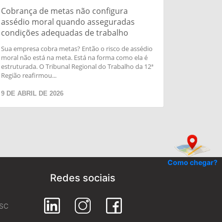
Cobrança de metas não configura
assédio moral quando asseguradas
condições adequadas de trabalho
Sua empresa cobra metas? Então o risco de assédio
moral não está na meta. Está na forma como ela é
estruturada. O Tribunal Regional do Trabalho da 12ª
Região reafirmou...
9 DE ABRIL DE 2026
Como chegar?
Redes sociais
 SC