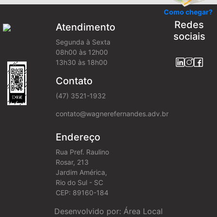
Como chegar?
Redes
Atendimento
sociais
Segunda à Sexta
08h00 às 12h00
13h30 às 18h00
Contato
(47) 3521-1932
contato@wagnerefernandes.adv.br
Endereço
Rua Pref. Raulino
Rosar, 213
Jardim América,
Rio do Sul - SC
CEP: 89160-184
Desenvolvido por: Área Local