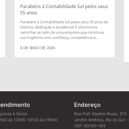
Parabéns à Contabilidade Sul pelos seus
55 anos
Parabéns à Contabilidade Sul pelos seus 55 anos de
história, dedicação e excelência! É uma honra
caminhar ao lado de uma empresa que construiu
sua trajetória com confiança, competência e...
6 DE MAIO DE 2026
tendimento
Endereço
gunda à Sexta
Rua Pref. Raulino Rosar, 213
h00 às 12h00 13h30 às 18h00
Jardim América, Rio do Sul -
CEP: 89160-184