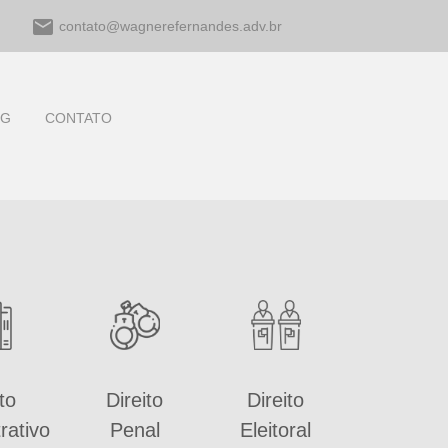
email
contato@wagnerefernandes.adv.br
OG
CONTATO
to
Direito
Direito
rativo
Penal
Eleitoral