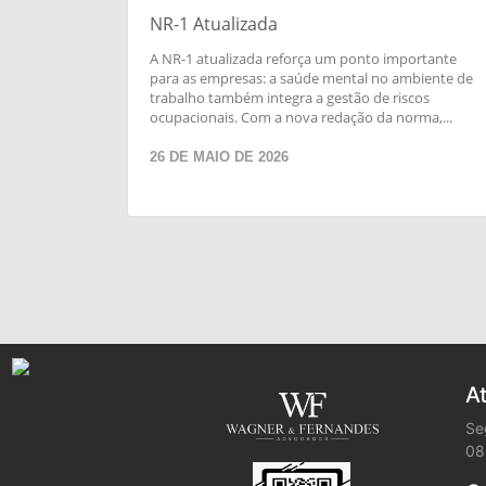
NR-1 Atualizada
A NR-1 atualizada reforça um ponto importante
para as empresas: a saúde mental no ambiente de
trabalho também integra a gestão de riscos
ocupacionais. Com a nova redação da norma,...
26 DE MAIO DE 2026
A
Se
08