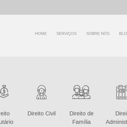
HOME
SERVIÇOS
SOBRE NÓS
BL
reito
Direito Civil
Direito de
Direi
utário
Família
Administ