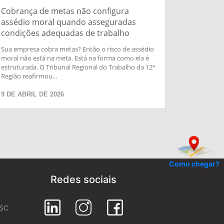
Cobrança de metas não configura
assédio moral quando asseguradas
condições adequadas de trabalho
Sua empresa cobra metas? Então o risco de assédio
moral não está na meta. Está na forma como ela é
estruturada. O Tribunal Regional do Trabalho da 12ª
Região reafirmou...
9 DE ABRIL DE 2026
Como chegar?
Redes sociais
 SC