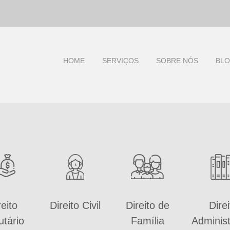
HOME
SERVIÇOS
SOBRE NÓS
BL
reito
Direito Civil
Direito de
Direi
utário
Família
Administ