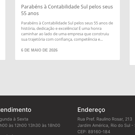
Parabéns à Contabilidade Sul pelos seus
55 anos
Parabéns à Contabilidade Sul pelos seus 55 anos de
história, dedicação e excelência! É uma honra
caminhar ao lado de uma empresa que construiu
sua trajetória com confiança, competência e...
6 DE MAIO DE 2026
tendimento
Endereço
gunda à Sexta
Rua Pref. Raulino Rosar, 213
h00 às 12h00 13h30 às 18h00
Jardim América, Rio do Sul -
CEP: 89160-184