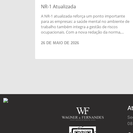
NR-1 Atualizada
A NR-1 atualizada reforça um ponto importante
para as empresas: a saúde mental no ambiente de
trabalho também integra a gestão de riscos
ocupacionais. Com a nova redação da norma,...
26 DE MAIO DE 2026
A
Se
08