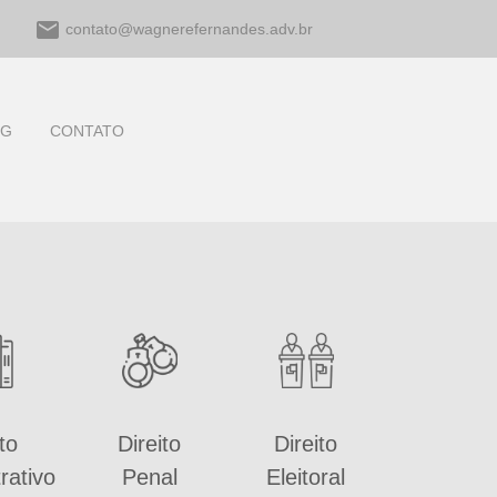
email
contato@wagnerefernandes.adv.br
OG
CONTATO
to
Direito
Direito
rativo
Penal
Eleitoral