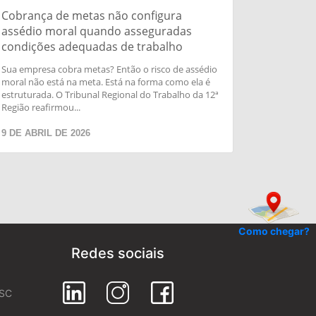
Cobrança de metas não configura
assédio moral quando asseguradas
condições adequadas de trabalho
Sua empresa cobra metas? Então o risco de assédio
moral não está na meta. Está na forma como ela é
estruturada. O Tribunal Regional do Trabalho da 12ª
Região reafirmou...
9 DE ABRIL DE 2026
Como chegar?
Redes sociais
 SC