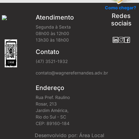
Como chegar?
Redes
Atendimento
sociais
Segunda à Sexta
08h00 às 12h00
13h30 às 18h00
Contato
(47) 3521-1932
contato@wagnerefernandes.adv.br
Endereço
Rua Pref. Raulino
Rosar, 213
Jardim América,
Rio do Sul - SC
CEP: 89160-184
Desenvolvido por: Área Local