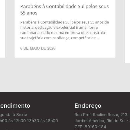
Parabéns à Contabilidade Sul pelos seus
55 anos
Parabéns à Contabilidade Sul pelos seus 55 anos de
história, dedicação e excelência! É uma honra
caminhar ao lado de uma empresa que construiu
sua trajetória com confiança, competência e...
6 DE MAIO DE 2026
tendimento
Endereço
gunda à Sexta
Rua Pref. Raulino Rosar, 213
h00 às 12h00 13h30 às 18h00
Jardim América, Rio do Sul -
CEP: 89160-184