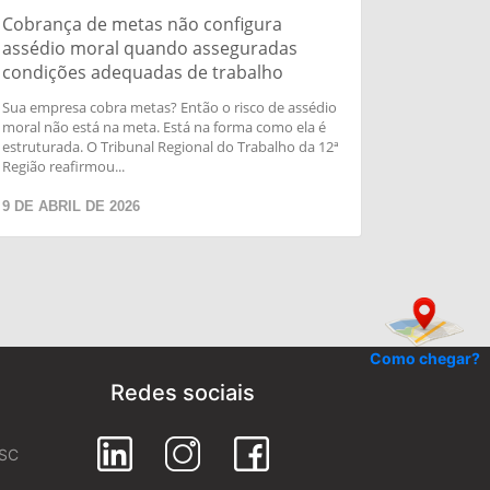
Cobrança de metas não configura
assédio moral quando asseguradas
condições adequadas de trabalho
Sua empresa cobra metas? Então o risco de assédio
moral não está na meta. Está na forma como ela é
estruturada. O Tribunal Regional do Trabalho da 12ª
Região reafirmou...
9 DE ABRIL DE 2026
Como chegar?
Redes sociais
 SC