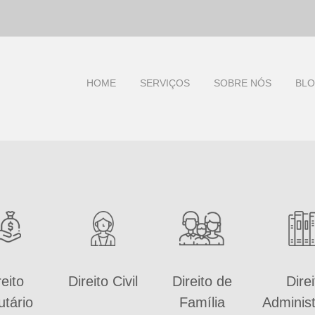
HOME
SERVIÇOS
SOBRE NÓS
BL
reito
Direito Civil
Direito de
Direi
utário
Família
Administ