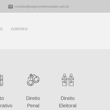
email
contato@wagnerefernandes.adv.br
OG
CONTATO
to
Direito
Direito
rativo
Penal
Eleitoral