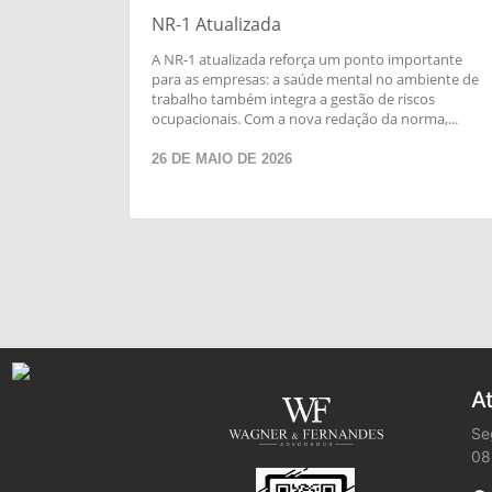
NR-1 Atualizada
A NR-1 atualizada reforça um ponto importante
para as empresas: a saúde mental no ambiente de
trabalho também integra a gestão de riscos
ocupacionais. Com a nova redação da norma,...
26 DE MAIO DE 2026
A
Se
08