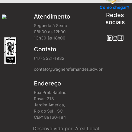
Como chegar?
Redes
Atendimento
sociais
Segunda à Sexta
08h00 às 12h00
13h30 às 18h00
Contato
(47) 3521-1932
contato@wagnerefernandes.adv.br
Endereço
Rua Pref. Raulino
Rosar, 213
Jardim América,
Rio do Sul - SC
CEP: 89160-184
Desenvolvido por: Área Local