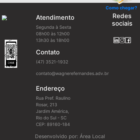
Como chegar?
Redes
Atendimento
sociais
Segunda à Sexta
08h00 às 12h00
13h30 às 18h00
Contato
(47) 3521-1932
contato@wagnerefernandes.adv.br
Endereço
Rua Pref. Raulino
Rosar, 213
Jardim América,
Rio do Sul - SC
CEP: 89160-184
Desenvolvido por: Área Local