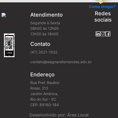
Como chegar?
Redes
Atendimento
sociais
Segunda à Sexta
08h00 às 12h00
13h30 às 18h00
Contato
(47) 3521-1932
contato@wagnerefernandes.adv.br
Endereço
Rua Pref. Raulino
Rosar, 213
Jardim América,
Rio do Sul - SC
CEP: 89160-184
Desenvolvido por: Área Local